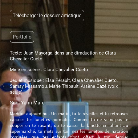
Télécharger le dossier artistique
Portfolio
Texte: Juan Mayorga, dans une dtraduction de Clara
Chevalier Cueto.
Mise en scène : Clara Chevalier Cueto
Jeu et musique : Elsa Pérault, Clara Chevalier Cueto,
Samsy Missamou, Marie Thibault, Arsène Cazé (voix
seule).
Son: Yann Marc
Madrid, aujourd’hui. Un matin, tu te réveilles et tu retrouves
cassées tes lunettes normales. Comme tu ne veux pas te
couper en te rasant, ou te casser la binette en allant au
supermarché, tu mets sur ton nez les lunettes de natation
corrigées que tes enfants t’ont offert à ton dernier