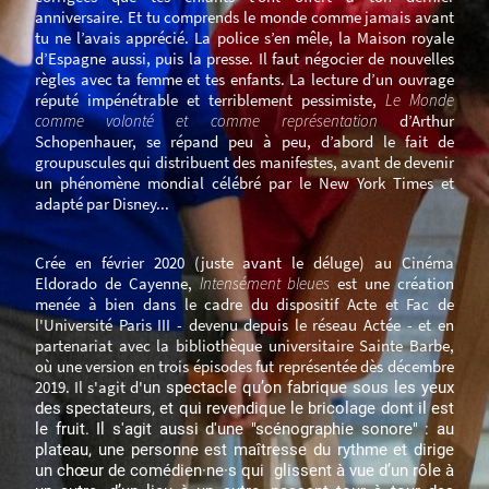
anniversaire. Et tu comprends le monde comme jamais avant
tu ne l’avais apprécié. La police s’en mêle, la Maison royale
d’Espagne aussi, puis la presse. Il faut négocier de nouvelles
règles avec ta femme et tes enfants. La lecture d’un ouvrage
réputé impénétrable et terriblement pessimiste,
Le Monde
comme volonté et comme représentation
d’Arthur
Schopenhauer, se répand peu à peu, d’abord le fait de
groupuscules qui distribuent des manifestes, avant de devenir
un phénomène mondial célébré par le New York Times et
adapté par Disney...
Crée en février 2020 (juste avant le déluge) au Cinéma
Eldorado de Cayenne,
Intensément bleues
est une création
menée à bien dans le cadre du dispositif Acte et Fac de
l'Université Paris III - devenu depuis le réseau Actée - et en
partenariat avec la bibliothèque universitaire Sainte Barbe,
où une version en trois épisodes fut représentée dès décembre
2019. Il s'agit d'
un spectacle qu’on fabrique sous les yeux
des spectateurs, et qui revendique le bricolage dont il est
le fruit. Il s'agit aussi d'une "scénographie sonore" : au
plateau, une personne est maîtresse du rythme et dirige
un chœur de comédien·ne·s qui glissent à vue d’un rôle à