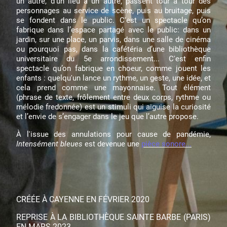
un autre, d’un lieu à un autre, passent tour à tour des
personnages au service de scène, puis au bruitage, puis
se fondent dans le public. C'est un spectacle qu’on
fabrique dans l’espace partagé avec le public: dans un
jardin, sur une place, un parvis, dans une salle de cinéma
ou pourquoi pas, dans la cafétéria d’une bibliothèque
universitaire du 5e arrondissement... C'est enfin
spectacle qu’on fabrique en choeur, comme jouent les
enfants : quelqu'un lance un rythme, un geste, une idée, et
cela prend comme une mayonnaise. Tout élément
(phrase de texte, frôlement entre deux corps, rythme ou
mélodie fredonnée) est un stimuli qui aiguise la curiosité
et l’envie de s’engager dans le jeu que l’autre propose.
À l'issue des annulations pour cause de pandémie,
Intensément bleues
est devenue une
pièce sonore...
CRÉÉE À CAYENNE EN FÉVRIER 2020
REPRISE À LA BIBLIOTHÈQUE SAINTE BARBE (PARIS)
EN MARS 2023